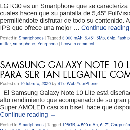
LG K30 es un Smartphone que se caracteriza 
cuales hacen que su pantalla de 5,45” FullVi
permitiéndote disfrutar de todo su contenido.
IPS que ofrece una mejor …
Continue readin
Posted in
Smartphones
|
Tagged
3.000 mAh
,
5.45"
,
5Mp
,
8Mp
,
flash p
militar
,
smartphone
,
Yourphone
|
Leave a comment
SAMSUNG GALAXY NOTE 10 L
PARA SER TAN ELEGANTE COM
Posted on
10 febrero, 2020
by
Sitio Web YourPhone
El Samsung Galaxy Note 10 Lite está diseñad
alto rendimiento que acompañado de su gran p
Super AMOLED casi sin bisel, hace que disp
Continue reading
→
Posted in
Smartphones
|
Tagged
128GB
,
4.500 mAh
,
6
,
7"
,
Carga súp