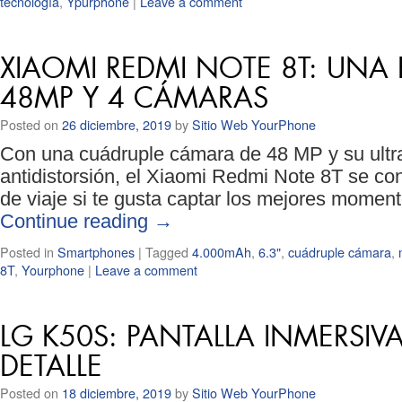
tecnología
,
Ypurphone
|
Leave a comment
XIAOMI REDMI NOTE 8T: UNA
48MP Y 4 CÁMARAS
Posted on
26 diciembre, 2019
by
Sitio Web YourPhone
Con una cuádruple cámara de 48 MP y su ultra
antidistorsión, el Xiaomi Redmi Note 8T se co
de viaje si te gusta captar los mejores moment
Continue reading
→
Posted in
Smartphones
|
Tagged
4.000mAh
,
6.3"
,
cuádruple cámara
,
8T
,
Yourphone
|
Leave a comment
LG K50S: PANTALLA INMERSI
DETALLE
Posted on
18 diciembre, 2019
by
Sitio Web YourPhone