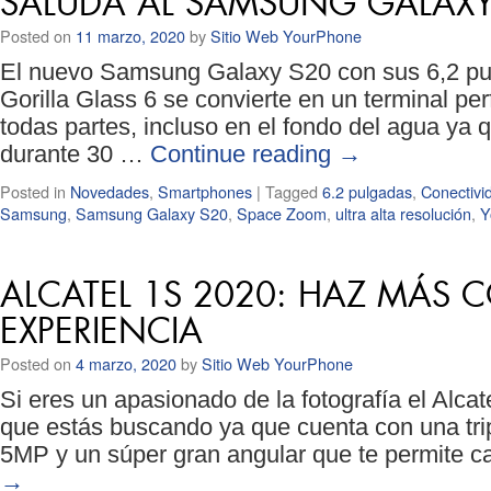
SALUDA AL SAMSUNG GALAXY
Posted on
11 marzo, 2020
by
Sitio Web YourPhone
El nuevo Samsung Galaxy S20 con sus 6,2 pul
Gorilla Glass 6 se convierte en un terminal per
todas partes, incluso en el fondo del agua ya 
durante 30 …
Continue reading
→
Posted in
Novedades
,
Smartphones
|
Tagged
6.2 pulgadas
,
Conectivi
Samsung
,
Samsung Galaxy S20
,
Space Zoom
,
ultra alta resolución
,
Y
ALCATEL 1S 2020: HAZ MÁS C
EXPERIENCIA
Posted on
4 marzo, 2020
by
Sitio Web YourPhone
Si eres un apasionado de la fotografía el Alc
que estás buscando ya que cuenta con una t
5MP y un súper gran angular que te permite c
→