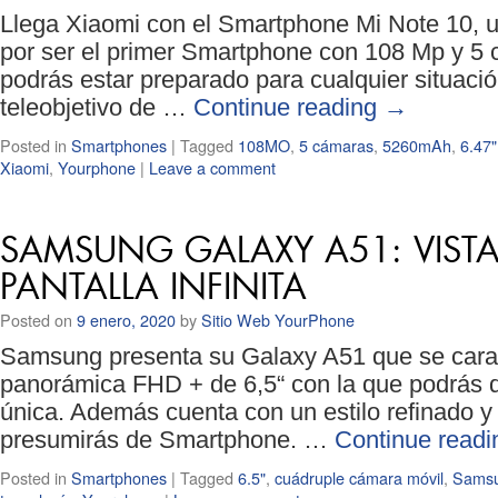
Llega Xiaomi con el Smartphone Mi Note 10, u
por ser el primer Smartphone con 108 Mp y 5 
podrás estar preparado para cualquier situaci
teleobjetivo de …
Continue reading
→
Posted in
Smartphones
|
Tagged
108MO
,
5 cámaras
,
5260mAh
,
6.47"
Xiaomi
,
Yourphone
|
Leave a comment
SAMSUNG GALAXY A51: VISTA
PANTALLA INFINITA
Posted on
9 enero, 2020
by
Sitio Web YourPhone
Samsung presenta su Galaxy A51 que se caract
panorámica FHD + de 6,5“ con la que podrás d
única. Además cuenta con un estilo refinado 
presumirás de Smartphone. …
Continue read
Posted in
Smartphones
|
Tagged
6.5"
,
cuádruple cámara móvil
,
Sams