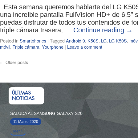
Esta semana queremos hablarte del LG K50S.
una increíble pantalla FullVision HD+ de 6.5″ 
puedas disfrutar de todos tus contenidos de f
triple cámara trasera, …
Continue reading
→
Posted in
Smartphones
|
Tagged
Android 9
,
K50S
,
LG
,
LG K50S
,
móvi
móvil
,
Triple cámara
,
Yourphone
|
Leave a comment
←
Older posts
ÚLTIMAS
NOTICIAS
SALUDA AL SAMSUNG GALAXY S20
11 Marzo 2020
leer +