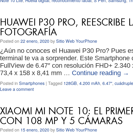
Note 10 Lite
,
Huella digital
,
reconocimiento facial
,
S Pen
,
Samsung
,
Tr
HUAWEI P30 PRO, REESCRIBE L
FOTOGRAFÍA
Posted on
22 enero, 2020
by
Sitio Web YourPhone
¿Aún no conoces el Huawei P30 Pro? Pues est
terminal te va a sorprender. Este Smartphone
FullView de 6.47″ con resolución FHD+ 2.340
73,4 x 158 x 8,41 mm …
Continue reading
→
Posted in
Smartphones
|
Tagged
128GB
,
4.200 mAh
,
6.47"
,
cuádrupl
Leave a comment
XIAOMI MI NOTE 10: EL PRI
CON 108 MP Y 5 CÁMARAS
Posted on
15 enero, 2020
by
Sitio Web YourPhone