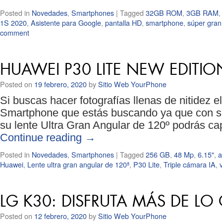
Posted in
Novedades
,
Smartphones
|
Tagged
32GB ROM
,
3GB RAM
1S 2020
,
Asistente para Google
,
pantalla HD
,
smartphone
,
súper gran
comment
HUAWEI P30 LITE NEW EDITIO
Posted on
19 febrero, 2020
by
Sitio Web YourPhone
Si buscas hacer fotografías llenas de nitidez e
Smartphone que estás buscando ya que con s
su lente Ultra Gran Angular de 120º podrás cap
Continue reading
→
Posted in
Novedades
,
Smartphones
|
Tagged
256 GB
,
48 Mp
,
6.15"
,
a
Huawei
,
Lente ultra gran angular de 120ª
,
P30 Lite
,
Triple cámara IA
,
LG K30: DISFRUTA MÁS DE LO
Posted on
12 febrero, 2020
by
Sitio Web YourPhone