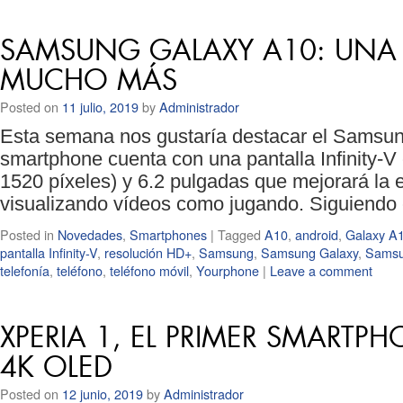
SAMSUNG GALAXY A10: UNA 
MUCHO MÁS
Posted on
11 julio, 2019
by
Administrador
Esta semana nos gustaría destacar el Samsu
smartphone cuenta con una pantalla Infinity-V
1520 píxeles) y 6.2 pulgadas que mejorará la e
visualizando vídeos como jugando. Siguiendo
Posted in
Novedades
,
Smartphones
|
Tagged
A10
,
android
,
Galaxy A
pantalla Infinity-V
,
resolución HD+
,
Samsung
,
Samsung Galaxy
,
Samsu
telefonía
,
teléfono
,
teléfono móvil
,
Yourphone
|
Leave a comment
XPERIA 1, EL PRIMER SMARTP
4K OLED
Posted on
12 junio, 2019
by
Administrador