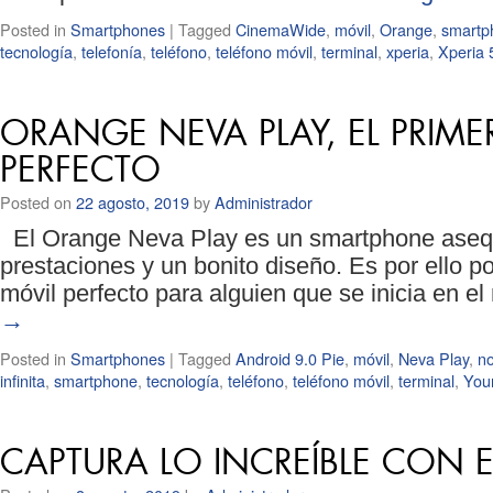
Posted in
Smartphones
|
Tagged
CinemaWide
,
móvil
,
Orange
,
smartp
tecnología
,
telefonía
,
teléfono
,
teléfono móvil
,
terminal
,
xperia
,
Xperia 
ORANGE NEVA PLAY, EL PRIM
PERFECTO
Posted on
22 agosto, 2019
by
Administrador
El Orange Neva Play es un smartphone asequ
prestaciones y un bonito diseño. Es por ello po
móvil perfecto para alguien que se inicia en 
→
Posted in
Smartphones
|
Tagged
Android 9.0 Pie
,
móvil
,
Neva Play
,
n
infinita
,
smartphone
,
tecnología
,
teléfono
,
teléfono móvil
,
terminal
,
You
CAPTURA LO INCREÍBLE CON 