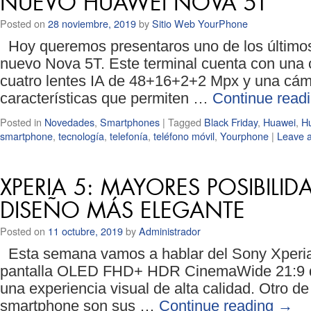
NUEVO HUAWEI NOVA 5T
Posted on
28 noviembre, 2019
by
Sitio Web YourPhone
Hoy queremos presentaros uno de los últimos
nuevo Nova 5T. Este terminal cuenta con una 
cuatro lentes IA de 48+16+2+2 Mpx y una cáma
características que permiten …
Continue read
Posted in
Novedades
,
Smartphones
|
Tagged
Black Friday
,
Huawei
,
H
smartphone
,
tecnología
,
telefonía
,
teléfono móvil
,
Yourphone
|
Leave 
XPERIA 5: MAYORES POSIBILI
DISEÑO MÁS ELEGANTE
Posted on
11 octubre, 2019
by
Administrador
Esta semana vamos a hablar del Sony Xperia 
pantalla OLED FHD+ HDR CinemaWide 21:9 de
una experiencia visual de alta calidad. Otro de
smartphone son sus …
Continue reading
→