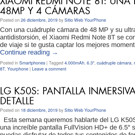
XIAOMI REDMI NOTE 8T: UNA
48MP Y 4 CÁMARAS
Posted on
26 diciembre, 2019
by
Sitio Web YourPhone
Con una cuádruple cámara de 48 MP y su ultra
antidistorsión, el Xiaomi Redmi Note 8T se co
de viaje si te gusta captar los mejores moment
Continue reading
→
Posted in
Smartphones
|
Tagged
4.000mAh
,
6.3"
,
cuádruple cámara
,
8T
,
Yourphone
|
Leave a comment
LG K50S: PANTALLA INMERSI
DETALLE
Posted on
18 diciembre, 2019
by
Sitio Web YourPhone
Esta semana queremos hablarte del LG K50S.
una increíble pantalla FullVision HD+ de 6.5″ 
puedas disfrutar de todos tus contenidos de f