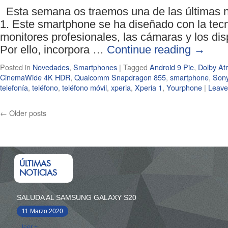
Esta semana os traemos una de las últimas n
1. Este smartphone se ha diseñado con la tec
monitores profesionales, las cámaras y los dis
Por ello, incorpora …
Continue reading
→
Posted in
Novedades
,
Smartphones
|
Tagged
Android 9 Pie
,
Dolby At
CinemaWide 4K HDR
,
Qualcomm Snapdragon 855
,
smartphone
,
Son
telefonía
,
teléfono
,
teléfono móvil
,
xperia
,
Xperia 1
,
Yourphone
|
Leave
←
Older posts
ÚLTIMAS
NOTICIAS
SALUDA AL SAMSUNG GALAXY S20
11 Marzo 2020
leer +