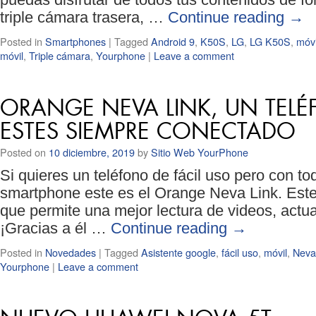
triple cámara trasera, …
Continue reading
→
Posted in
Smartphones
|
Tagged
Android 9
,
K50S
,
LG
,
LG K50S
,
móvi
móvil
,
Triple cámara
,
Yourphone
|
Leave a comment
ORANGE NEVA LINK, UN TEL
ESTES SIEMPRE CONECTADO
Posted on
10 diciembre, 2019
by
Sitio Web YourPhone
Si quieres un teléfono de fácil uso pero con t
smartphone este es el Orange Neva Link. Este
que permite una mejor lectura de videos, actu
¡Gracias a él …
Continue reading
→
Posted in
Novedades
|
Tagged
Asistente google
,
fácil uso
,
móvil
,
Neva
Yourphone
|
Leave a comment