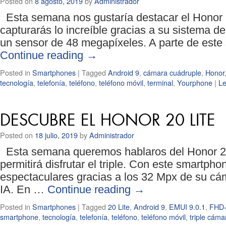
Posted on
8 agosto, 2019
by
Administrador
Esta semana nos gustaría destacar el Honor 2
capturarás lo increíble gracias a su sistema d
un sensor de 48 megapíxeles. A parte de este
Continue reading
→
Posted in
Smartphones
|
Tagged
Android 9
,
cámara cuádruple
,
Honor
tecnología
,
telefonía
,
teléfono
,
teléfono móvil
,
terminal
,
Yourphone
|
L
DESCUBRE EL HONOR 20 LITE
Posted on
18 julio, 2019
by
Administrador
Esta semana queremos hablaros del Honor 20 
permitirá disfrutar el triple. Con este smartph
espectaculares gracias a los 32 Mpx de su cáma
IA. En …
Continue reading
→
Posted in
Smartphones
|
Tagged
20 Lite
,
Android 9
,
EMUI 9.0.1
,
FHD
smartphone
,
tecnología
,
telefonía
,
teléfono
,
teléfono móvil
,
triple cáma