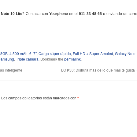
Note 10 Lite
? Contacta con
Yourphone
en el
911 33 48 65
o enviando un corr
28GB
,
4.500 mAh
,
6
,
7"
,
Carga súper rápida
,
Full HD + Super Amoled
,
Galaxy Note
Samsung
,
Triple cámara
. Bookmark the
permalink
.
ás inteligente
LG K30: Disfruta más de lo que más te gusta
Los campos obligatorios están marcados con
.
*