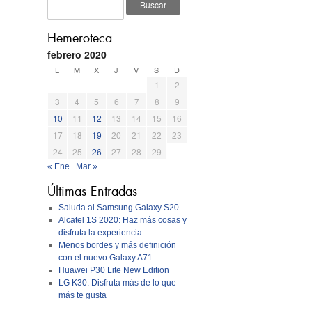
Hemeroteca
febrero 2020
L
M
X
J
V
S
D
1
2
3
4
5
6
7
8
9
10
11
12
13
14
15
16
17
18
19
20
21
22
23
24
25
26
27
28
29
« Ene
Mar »
Últimas Entradas
Saluda al Samsung Galaxy S20
Alcatel 1S 2020: Haz más cosas y
disfruta la experiencia
Menos bordes y más definición
con el nuevo Galaxy A71
Huawei P30 Lite New Edition
LG K30: Disfruta más de lo que
más te gusta