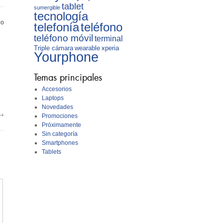
tablet
sumergible
tecnología
eo
telefonía
teléfono
teléfono móvil
terminal
Triple cámara
wearable
xperia
Yourphone
Temas principales
Accesorios
Laptops
Novedades
→
Promociones
Próximamente
Sin categoría
Smartphones
Tablets