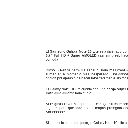
El
Samsung Galaxy Note 10 Lite
está diseñado con
6,7” Full HD + Super AMOLED
casi sin bisel, ha
cómoda.
Dicho S Pen te permitirá sacar tu lado más creati
surgen en el momento más inesperado. Este dispositi
opción por ejemplo de hacer fotos fácilmente sin toca
El Galaxy Note 10 Lite cuenta con una
carga súper 
mAh
dure durante todo el día.
Si te gusta llevar siempre todo contigo, su
memori
lugar. Y para que todo eso lo tengas protegido d
Smartphone.
Si todo esto te parece poco, el Galaxy Note 10 Lite 