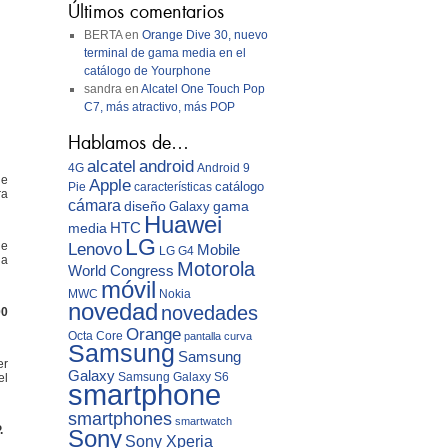
Últimos comentarios
BERTA
en
Orange Dive 30, nuevo
terminal de gama media en el
catálogo de Yourphone
sandra
en
Alcatel One Touch Pop
C7, más atractivo, más POP
Hablamos de…
android
alcatel
4G
Android 9
de
Apple
catálogo
Pie
características
ra
cámara
diseño
gama
Galaxy
Huawei
media
HTC
LG
ue
Lenovo
Mobile
LG G4
la
Motorola
World Congress
móvil
MWC
Nokia
novedad
novedades
00
Orange
Octa Core
pantalla curva
Samsung
Samsung
er
Galaxy
Samsung Galaxy S6
el
smartphone
smartphones
smartwatch
.
Sony
Sony Xperia