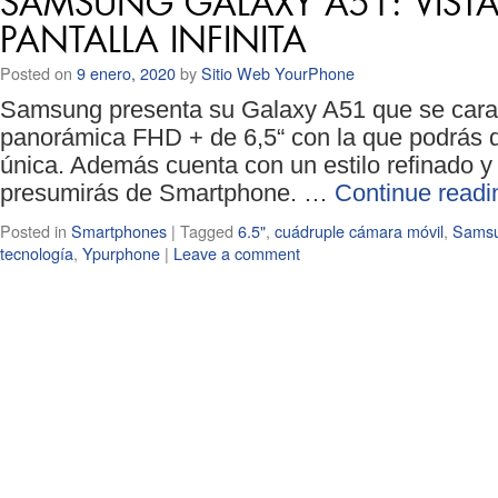
SAMSUNG GALAXY A51: VISTA
PANTALLA INFINITA
Posted on
9 enero, 2020
by
Sitio Web YourPhone
Samsung presenta su Galaxy A51 que se caract
panorámica FHD + de 6,5“ con la que podrás d
única. Además cuenta con un estilo refinado 
presumirás de Smartphone. …
Continue read
Posted in
Smartphones
|
Tagged
6.5"
,
cuádruple cámara móvil
,
Sams
tecnología
,
Ypurphone
|
Leave a comment