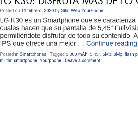
LG K30: DISFRUTA MÁS DE LO
Posted on
12 febrero, 2020
by
Sitio Web YourPhone
LG K30 es un Smartphone que se caracteriza 
cuales hacen que su pantalla de 5,45” FullVi
permitiéndote disfrutar de todo su contenido.
IPS que ofrece una mejor …
Continue readin
Posted in
Smartphones
|
Tagged
3.000 mAh
,
5.45"
,
5Mp
,
8Mp
,
flash p
militar
,
smartphone
,
Yourphone
|
Leave a comment