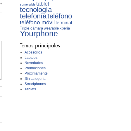
→
tablet
sumergible
tecnología
telefonía
teléfono
teléfono móvil
terminal
Triple cámara
wearable
xperia
Yourphone
Temas principales
Accesorios
Laptops
Novedades
Promociones
Próximamente
Sin categoría
Smartphones
Tablets