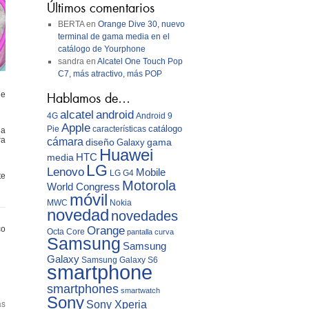
Últimos comentarios
BERTA
en
Orange Dive 30, nuevo
terminal de gama media en el
catálogo de Yourphone
sandra
en
Alcatel One Touch Pop
C7, más atractivo, más POP
de
Hablamos de…
android
alcatel
4G
Android 9
Apple
catálogo
Pie
características
na
ra
cámara
diseño
gama
Galaxy
Huawei
media
HTC
LG
Lenovo
Mobile
LG G4
te
Motorola
World Congress
móvil
MWC
Nokia
novedad
novedades
Orange
co
Octa Core
pantalla curva
Samsung
Samsung
Galaxy
Samsung Galaxy S6
smartphone
smartphones
smartwatch
Sony
as
Sony Xperia