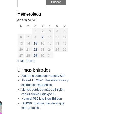
Hemeroteca
enero 2020
L
M
X
J
V
S
D
1
2
3
4
5
6
7
8
9
10
11
12
13
14
15
16
17
18
19
20
21
22
23
24
25
26
27
28
29
30
31
« Dic
Feb »
Últimas Entradas
Saluda al Samsung Galaxy S20
Alcatel 1S 2020: Haz más cosas y
disfruta la experiencia
Menos bordes y más definición
con el nuevo Galaxy A71
Huawei P30 Lite New Edition
LG K30: Disfruta más de lo que
más te gusta