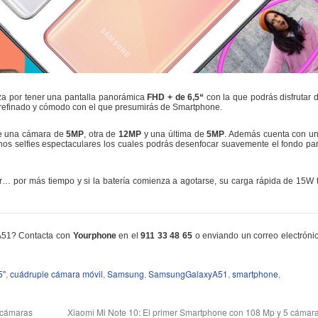
za por tener una pantalla panorámica
FHD + de 6,5“
con la que podrás disfrutar 
 refinado y cómodo con el que presumirás de Smartphone.
e una cámara de
5MP
, otra de
12MP
y una última de
5MP
. Además cuenta con u
os selfies espectaculares los cuales podrás desenfocar suavemente el fondo pa
ar… por más tiempo y si la batería comienza a agotarse, su carga rápida de 15W 
 A51? Contacta con
Yourphone
en el
911 33 48 65
o enviando un correo electróni
5"
,
cuádruple cámara móvil
,
Samsung
,
SamsungGalaxyA51
,
smartphone
,
 cámaras
Xiaomi Mi Note 10: El primer Smartphone con 108 Mp y 5 cámar