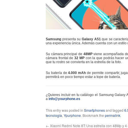
Samsung
presenta su
Galaxy A51
que se caracteri
una experiencia única. Además cuenta con un estilo
Su cámara principal de
48MP
viene acompañada d
cámara frontal de
32 MP
con la que podrás hacer un
que tu rostro se convierta en la estrella de la foto.
Su batería de
4.000 mAh
de permite compartir, jug
permitirá en poco tiempo estar a tope de batería.
¿Quieres incluir en tu catálogo el Samsung Galaxy
a
info@yourphone.es
This entry was posted in
Smartphones
and tagged
6.
tecnología
,
Ypurphone
. Bookmark the
permalink
.
←
Xiaomi Redmi Note 8T: Una estrella con 48Mp y 4