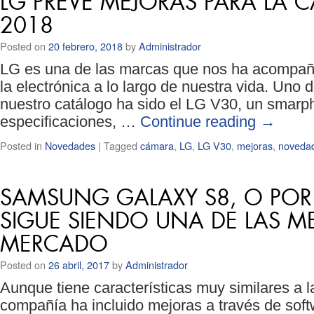
LG PREVÉ MEJORAS PARA LA 
2018
Posted on
20 febrero, 2018
by
Administrador
LG es una de las marcas que nos ha acompaña
la electrónica a lo largo de nuestra vida. Uno
nuestro catálogo ha sido el LG V30, un smar
especificaciones, …
Continue reading
→
Posted in
Novedades
|
Tagged
cámara
,
LG
,
LG V30
,
mejoras
,
noveda
SAMSUNG GALAXY S8, O PO
SIGUE SIENDO UNA DE LAS ME
MERCADO
Posted on
26 abril, 2017
by
Administrador
Aunque tiene características muy similares a la
compañía ha incluido mejoras a través de soft