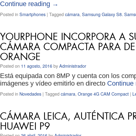
Continue reading
→
Posted in
Smartphones
|
Tagged
cámara
,
Samsung Galaxy S8. Sams
YOURPHONE INCORPORA A S
CÁMARA COMPACTA PARA DEP
ORANGE
Posted on
11 agosto, 2016
by
Administrador
Está equipada con 8MP y cuenta con los comp
imágenes y vídeo emitirlo en directo
Continue
Posted in
Novedades
|
Tagged
cámara
,
Orange 4G CAM Compact
|
L
CÁMARA LEICA, AUTÉNTICA P
HUAWEI P9
Posted on
26 abril, 2016
by
Administrador