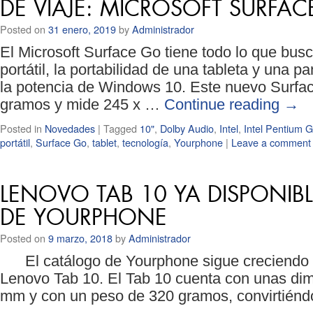
DE VIAJE: MICROSOFT SURFA
Posted on
31 enero, 2019
by
Administrador
El Microsoft Surface Go tiene todo lo que bus
portátil, la portabilidad de una tableta y una pa
la potencia de Windows 10. Este nuevo Surfa
gramos y mide 245 x …
Continue reading
→
Posted in
Novedades
|
Tagged
10"
,
Dolby Audio
,
Intel
,
Intel Pentium G
portátil
,
Surface Go
,
tablet
,
tecnología
,
Yourphone
|
Leave a comment
LENOVO TAB 10 YA DISPONIB
DE YOURPHONE
Posted on
9 marzo, 2018
by
Administrador
El catálogo de Yourphone sigue creciendo c
Lenovo Tab 10. El Tab 10 cuenta con unas dim
mm y con un peso de 320 gramos, convirtién