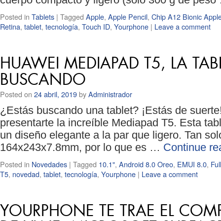
Posted in
Tablets
|
Tagged
Apple
,
Apple Pencil
,
Chip A12 Bionic Appl
Retina
,
tablet
,
tecnología
,
Touch ID
,
Yourphone
|
Leave a comment
HUAWEI MEDIAPAD T5, LA TAB
BUSCANDO
Posted on
24 abril, 2019
by
Administrador
¿Estás buscando una tablet? ¡Estás de suert
presentarte la increíble Mediapad T5. Esta tab
un diseño elegante a la par que ligero. Tan s
164x243x7.8mm, por lo que es …
Continue r
Posted in
Novedades
|
Tagged
10.1"
,
Android 8.0 Oreo
,
EMUI 8.0
,
Ful
T5
,
novedad
,
tablet
,
tecnología
,
Yourphone
|
Leave a comment
YOURPHONE TE TRAE EL COM