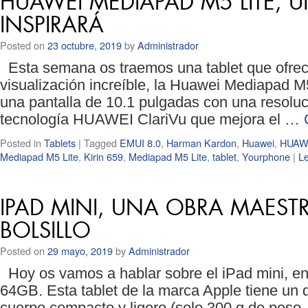
HUAWEI MEDIAPAD M5 LITE, U
INSPIRARÁ
Posted on
23 octubre, 2019
by
Administrador
Esta semana os traemos una tablet que ofrec
visualización increíble, la Huawei Mediapad M5
una pantalla de 10.1 pulgadas con una resolu
tecnología HUAWEI ClariVu que mejora el …
Posted in
Tablets
|
Tagged
EMUI 8.0
,
Harman Kardon
,
Huawei
,
HUAWE
Mediapad M5 Lite
,
Kirin 659
,
Mediapad M5 Lite
,
tablet
,
Yourphone
|
L
IPAD MINI, UNA OBRA MAEST
BOLSILLO
Posted on
29 mayo, 2019
by
Administrador
Hoy os vamos a hablar sobre el iPad mini, en
64GB. Esta tablet de la marca Apple tiene un 
cuerpo compacto y ligero (solo 300 g de pes