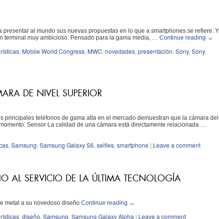
presentar al mundo sus nuevas propuestas en lo que a smartphones se refiere. Y
 un terminal muy ambicioso. Pensado para la gama media, …
Continue reading
→
rísticas
,
Mobile World Congress
,
MWC
,
novedades
,
presentación
,
Sony
,
Sony
RA DE NIVEL SUPERIOR
s principales teléfonos de gama alta en el mercado demuestran que la cámara del
momento. Sensor La calidad de una cámara está directamente relacionada …
icas
,
Samsung
,
Samsung Galaxy S6
,
selfies
,
smartphone
|
Leave a comment
 AL SERVICIO DE LA ÚLTIMA TECNOLOGÍA
 de metal a su novedoso diseño
Continue reading
→
rísticas
,
diseño
,
Samsung
,
Samsung Galaxy Alpha
|
Leave a comment