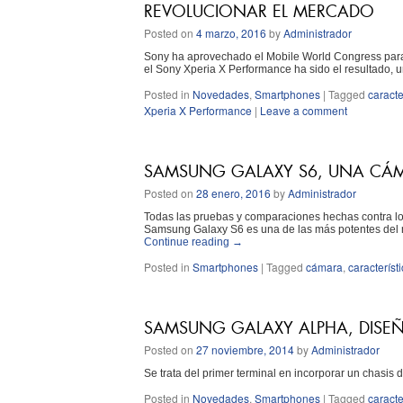
REVOLUCIONAR EL MERCADO
Posted on
4 marzo, 2016
by
Administrador
Sony ha aprovechado el Mobile World Congress para 
el Sony Xperia X Performance ha sido el resultado,
Posted in
Novedades
,
Smartphones
|
Tagged
caracte
Xperia X Performance
|
Leave a comment
SAMSUNG GALAXY S6, UNA CÁMA
Posted on
28 enero, 2016
by
Administrador
Todas las pruebas y comparaciones hechas contra lo
Samsung Galaxy S6 es una de las más potentes del 
Continue reading
→
Posted in
Smartphones
|
Tagged
cámara
,
característ
SAMSUNG GALAXY ALPHA, DISEÑO
Posted on
27 noviembre, 2014
by
Administrador
Se trata del primer terminal en incorporar un chasis
Posted in
Novedades
,
Smartphones
|
Tagged
caracte