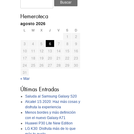
Hemeroteca
agosto 2026
L
M
X
J
V
S
D
1
2
3
4
5
6
7
8
9
10
11
12
13
14
15
16
17
18
19
20
21
22
23
24
25
26
27
28
29
30
31
« Mar
Últimas Entradas
Saluda al Samsung Galaxy S20
Alcatel 1S 2020: Haz más cosas y
disfruta la experiencia
Menos bordes y más definición
con el nuevo Galaxy A71
Huawei P30 Lite New Edition
LG K30: Disfruta más de lo que