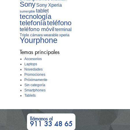
Sony
Sony Xperia
tablet
sumergible
tecnología
telefonía
teléfono
teléfono móvil
terminal
Triple cámara
wearable
xperia
Yourphone
Temas principales
Accesorios
Laptops
Novedades
Promociones
Próximamente
Sin categoría
Smartphones
Tablets
llámanos al
911 33 48 65