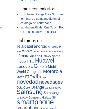
más te gusta
Últimos comentarios
BERTA
en
Orange Dive 30, nuevo
terminal de gama media en el
catálogo de Yourphone
 o
sandra
en
Alcatel One Touch Pop
C7, más atractivo, más POP
Hablamos de…
android
alcatel
4G
Android 9
Apple
catálogo
Pie
características
cámara
diseño
gama
Galaxy
Huawei
media
HTC
LG
Lenovo
Mobile
LG G4
Motorola
World Congress
móvil
MWC
Nokia
novedad
novedades
Orange
Octa Core
pantalla curva
Samsung
Samsung
Galaxy
Samsung Galaxy S6
smartphone
smartphones
smartwatch