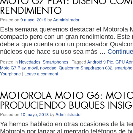
MOTO G7 PLAY: DISEÑO CO
RENDIMIENTO
Posted on
9 mayo, 2019
by
Administrador
Esta semana queremos destacar el Motorola 
compacto pero con un gran rendimiento. Este 
debe a que cuenta con un procesador Qualc
núcleos que hace su uso sea más …
Continue
Posted in
Novedades
,
Smartphones
|
Tagged
Android 9 Pie
,
GPU Adr
Moto G7 Play
,
móvil
,
novedad
,
Qualcomm Snapdragon 632
,
smartpho
Yourphone
|
Leave a comment
MOTOROLA MOTO G6: MOTO
PRODUCIENDO BUQUES INSIG
Posted on
10 mayo, 2018
by
Administrador
Ya hemos hablado en otras ocasiones de la te
Motorola por lanzar al mercado teléfonos de b