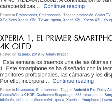
características …
Continue reading
→
Posted in
Promociones
,
Smartphones
|
Tagged
promoción
,
Smart TV
XZ2
,
Sony Xperia XZ3
,
TV 40"
,
xperia
,
Xperia XZ2
,
Xperia XZ3
,
Your
XPERIA 1, EL PRIMER SMARTP
4K OLED
Posted on
12 junio, 2019
by
Administrador
Esta semana os traemos una de las últimas n
1. Este smartphone se ha diseñado con la tec
monitores profesionales, las cámaras y los dis
Por ello, incorpora …
Continue reading
→
Posted in
Novedades
,
Smartphones
|
Tagged
Android 9 Pie
,
Dolby At
CinemaWide 4K HDR
,
Qualcomm Snapdragon 855
,
smartphone
,
Son
telefonía
,
teléfono
,
teléfono móvil
,
xperia
,
Xperia 1
,
Yourphone
|
Leave