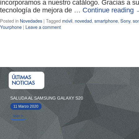
incorporamos a nuestro catálogo. Gracias a s
tecnología de mejora de …
Continue reading
Posted in
Novedades
|
Tagged
móvil
,
novedad
,
smartphone
,
Sony
,
son
Yourphone
|
Leave a comment
ÚLTIMAS
NOTICIAS
SALUDA AL SAMSUNG GALAXY S20
11 Marzo 2020
leer +