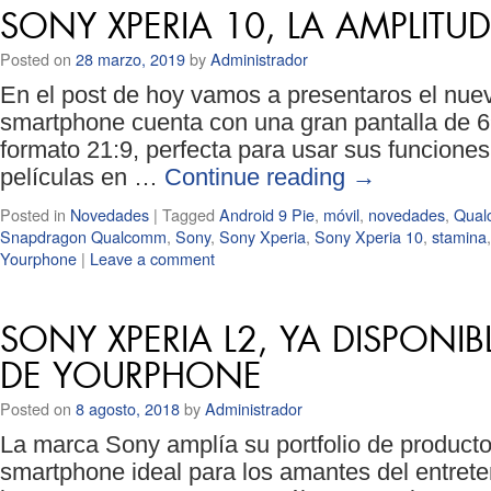
SONY XPERIA 10, LA AMPLITU
Posted on
28 marzo, 2019
by
Administrador
En el post de hoy vamos a presentaros el nue
smartphone cuenta con una gran pantalla de 6
formato 21:9, perfecta para usar sus funciones 
películas en …
Continue reading
→
Posted in
Novedades
|
Tagged
Android 9 Pie
,
móvil
,
novedades
,
Qual
Snapdragon Qualcomm
,
Sony
,
Sony Xperia
,
Sony Xperia 10
,
stamina
Yourphone
|
Leave a comment
SONY XPERIA L2, YA DISPONIB
DE YOURPHONE
Posted on
8 agosto, 2018
by
Administrador
La marca Sony amplía su portfolio de productos
smartphone ideal para los amantes del entret