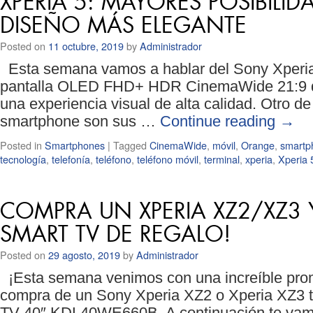
XPERIA 5: MAYORES POSIBILI
DISEÑO MÁS ELEGANTE
Posted on
11 octubre, 2019
by
Administrador
Esta semana vamos a hablar del Sony Xperia 
pantalla OLED FHD+ HDR CinemaWide 21:9 de
una experiencia visual de alta calidad. Otro de
smartphone son sus …
Continue reading
→
Posted in
Smartphones
|
Tagged
CinemaWide
,
móvil
,
Orange
,
smartp
tecnología
,
telefonía
,
teléfono
,
teléfono móvil
,
terminal
,
xperia
,
Xperia 
COMPRA UN XPERIA XZ2/XZ3 Y
SMART TV DE REGALO!
Posted on
29 agosto, 2019
by
Administrador
¡Esta semana venimos con una increíble prom
compra de un Sony Xperia XZ2 o Xperia XZ3 t
TV 40″ KDL40WE660B. A continuación te vamo