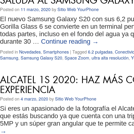
SALUDA AL SAMSUNG GALAXY
Posted on
11 marzo, 2020
by
Sitio Web YourPhone
El nuevo Samsung Galaxy S20 con sus 6,2 pul
Gorilla Glass 6 se convierte en un terminal per
todas partes, incluso en el fondo del agua ya 
durante 30 …
Continue reading
→
Posted in
Novedades
,
Smartphones
|
Tagged
6.2 pulgadas
,
Conectivi
Samsung
,
Samsung Galaxy S20
,
Space Zoom
,
ultra alta resolución
,
Y
ALCATEL 1S 2020: HAZ MÁS C
EXPERIENCIA
Posted on
4 marzo, 2020
by
Sitio Web YourPhone
Si eres un apasionado de la fotografía el Alc
que estás buscando ya que cuenta con una t
5MP y un súper gran angular que te permite c
→