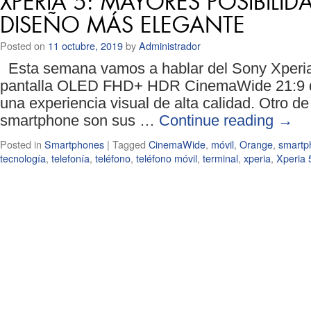
XPERIA 5: MAYORES POSIBILI
DISEÑO MÁS ELEGANTE
Posted on
11 octubre, 2019
by
Administrador
Esta semana vamos a hablar del Sony Xperia 
pantalla OLED FHD+ HDR CinemaWide 21:9 de
una experiencia visual de alta calidad. Otro de
smartphone son sus …
Continue reading
→
Posted in
Smartphones
|
Tagged
CinemaWide
,
móvil
,
Orange
,
smartp
tecnología
,
telefonía
,
teléfono
,
teléfono móvil
,
terminal
,
xperia
,
Xperia 