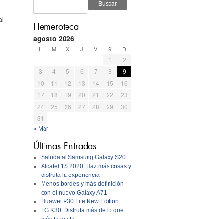
al
Hemeroteca
agosto 2026
L
M
X
J
V
S
D
1
2
3
4
5
6
7
8
9
10
11
12
13
14
15
16
17
18
19
20
21
22
23
24
25
26
27
28
29
30
31
« Mar
Últimas Entradas
Saluda al Samsung Galaxy S20
Alcatel 1S 2020: Haz más cosas y
disfruta la experiencia
Menos bordes y más definición
con el nuevo Galaxy A71
Huawei P30 Lite New Edition
LG K30: Disfruta más de lo que