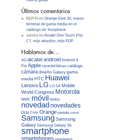
más te gusta
Últimos comentarios
BERTA
en
Orange Dive 30, nuevo
terminal de gama media en el
catálogo de Yourphone
sandra
en
Alcatel One Touch Pop
C7, más atractivo, más POP
Hablamos de…
android
alcatel
4G
Android 9
Apple
catálogo
Pie
características
cámara
diseño
gama
Galaxy
Huawei
media
HTC
LG
Lenovo
Mobile
LG G4
Motorola
World Congress
móvil
MWC
Nokia
novedad
novedades
Orange
Octa Core
pantalla curva
Samsung
Samsung
Galaxy
Samsung Galaxy S6
smartphone
smartphones
smartwatch