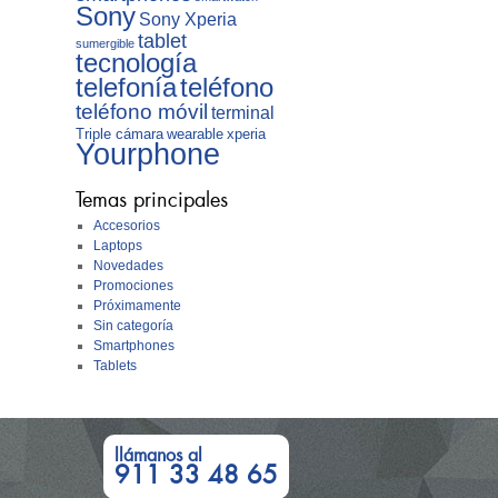
Sony
Sony Xperia
tablet
sumergible
tecnología
telefonía
teléfono
teléfono móvil
terminal
Triple cámara
wearable
xperia
Yourphone
Temas principales
Accesorios
Laptops
Novedades
Promociones
Próximamente
Sin categoría
Smartphones
Tablets
llámanos al
911 33 48 65