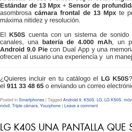
Estándar de 13 Mpx
+
Sensor de profundid
asombrosa
cámara frontal de 13 Mpx
te pe
máxima nitidez y resolución.
El
K50S
cuenta con un sistema de sonido
canales, una
batería de 4.000 mAh
, un 
Android 9.0 Pie
con Dual App y una memori
ofrecen al usuario una experiencia y un manejo
¿Quieres incluir en tu catálogo el
LG K50S
el
911 33 48 65
o enviando un correo electrón
Posted in
Smartphones
|
Tagged
Android 9
,
K50S
,
LG
,
LG K50S
,
móvi
móvil
,
Triple cámara
,
Yourphone
|
Leave a comment
LG K40S UNA PANTALLA QUE 