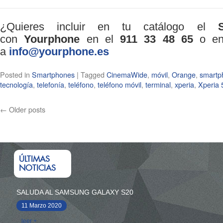
¿Quieres incluir en tu catálogo el
con
Yourphone
en el
911 33 48 65
o env
a
info@yourphone.es
Posted in
Smartphones
|
Tagged
CinemaWide
,
móvil
,
Orange
,
smartp
tecnología
,
telefonía
,
teléfono
,
teléfono móvil
,
terminal
,
xperia
,
Xperia 
←
Older posts
ÚLTIMAS
NOTICIAS
SALUDA AL SAMSUNG GALAXY S20
11 Marzo 2020
leer +