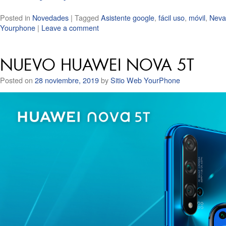
Posted in
Novedades
|
Tagged
Asistente google
,
fácil uso
,
móvil
,
Neva
Yourphone
|
Leave a comment
NUEVO HUAWEI NOVA 5T
Posted on
28 noviembre, 2019
by
Sitio Web YourPhone