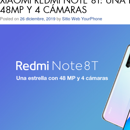
XIAOMI REDMI NOTE 8T: UNA
48MP Y 4 CÁMARAS
Posted on
26 diciembre, 2019
by
Sitio Web YourPhone