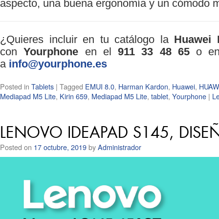
aspecto, una buena ergonomía y un cómodo m
¿Quieres incluir en tu catálogo la
Huawei 
con
Yourphone
en el
911 33 48 65
o env
a
info@yourphone.es
Posted in
Tablets
|
Tagged
EMUI 8.0
,
Harman Kardon
,
Huawei
,
HUAWE
Mediapad M5 Lite
,
Kirin 659
,
Mediapad M5 Lite
,
tablet
,
Yourphone
|
L
LENOVO IDEAPAD S145, DIS
Posted on
17 octubre, 2019
by
Administrador