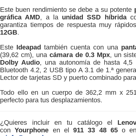
Este buen rendimiento se debe a su potente
gráfica AMD
, a la
unidad SSD híbrida
co
garantiza tiempos de respuesta muy rápid
12GB
.
Este
Ideapad
también cuenta con una
pant
(39,62 cm), una
cámara de 0.3 Mpx
, un sis
Dolby Audio
, una autonomía de hasta 4,5
Bluetooth 4.2, 2 USB tipo A 3.1 de 1.ª gener
Lector de tarjetas SD y puerto combinado para
Todo ello en un cuerpo de 362,2 mm x 25
perfecto para tus desplazamientos.
¿Quieres incluir en tu catálogo el
Leno
con
Yourphone
en el
911 33 48 65
o env