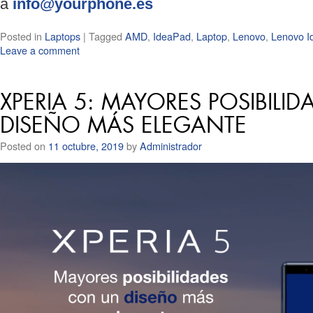
a
info@yourphone.es
Posted in
Laptops
|
Tagged
AMD
,
IdeaPad
,
Laptop
,
Lenovo
,
Lenovo I
Leave a comment
XPERIA 5: MAYORES POSIBILI
DISEÑO MÁS ELEGANTE
Posted on
11 octubre, 2019
by
Administrador