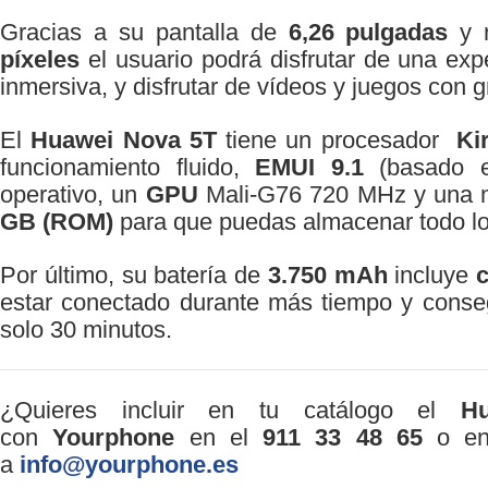
Gracias a su pantalla de
6,26 pulgadas
y r
píxeles
el usuario podrá disfrutar de una expe
inmersiva, y disfrutar de vídeos y juegos con g
El
Huawei Nova 5T
tiene un procesador
Ki
funcionamiento fluido,
EMUI 9.1
(basado e
operativo, un
GPU
Mali-G76 720 MHz y una
GB (ROM)
para que puedas almacenar todo lo
Por último, su batería de
3.750 mAh
incluye
c
estar conectado durante más tiempo y conse
solo 30 minutos.
¿Quieres incluir en tu catálogo el
H
con
Yourphone
en el
911 33 48 65
o env
a
info@yourphone.es