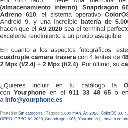
Por otro lado, tiene una memoria d
(almacenamiento interno)
,
Snapdragon 6
Adreno 610
, el sistema operativo
ColorO
Android 9, y una increíble
batería de 5.0
hacen que el
A9 2020
sea el terminal perfec
excelente rendimiento a un precio asequible.
En cuanto a los aspectos fotográficos, es
cuádruple cámara trasera
con 4 lentes de
48
2 Mpx (f/2.4) + 2 Mpx (f/2.4)
. Por último, su
cá
¿Quieres incluir en tu catálogo la
con
Yourphone
en el
911 33 48 65
o env
a
info@yourphone.es
Posted in
Sin categoría
|
Tagged
5.000 mAh
,
A9 2020
,
ColorOS 6.0.1
OPPO
,
OPPO A9 2020
,
Snapdragon 665
,
Yourphone
|
Leave a comm