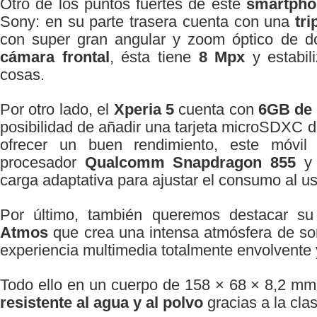
Otro de los puntos fuertes de este
smartpho
Sony: en su parte trasera cuenta con una
tr
con super gran angular y zoom óptico de 
cámara frontal
, ésta tiene
8 Mpx
y estabil
cosas.
Por otro lado, el
Xperia 5
cuenta con
6GB de
posibilidad de añadir una tarjeta microSDXC
ofrecer un buen rendimiento, este móvil
procesador
Qualcomm Snapdragon 855
y
carga adaptativa para ajustar el consumo al us
Por último, también queremos destacar s
Atmos
que crea una intensa atmósfera de so
experiencia multimedia totalmente envolvente 
Todo ello en un cuerpo de 158 × 68 × 8,2 m
resistente al agua y al polvo
gracias a la cla