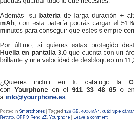
puedas guardar todo lo que necesites.
Además, su
batería
de larga duración + al
mAh
, con esta batería podrás cargar el 5
minutos para conseguir que estés siempre co
Por último, si quieres estas protegido d
Huella en pantalla 3.0
que cuenta con un ár
brillante y una velocidad de desbloqueo un 11
¿Quieres incluir en tu catálogo la
O
con
Yourphone
en el
911 33 48 65
o env
a
info@yourphone.es
Posted in
Smartphones
|
Tagged
128 GB
,
4000mAh
,
cuádruple cámar
Retrato
,
OPPO Reno 2Z
,
Yourphone
|
Leave a comment