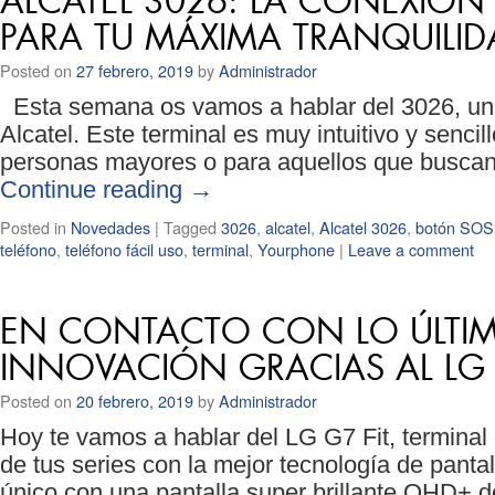
ALCATEL 3026: LA CONEXIÓN
PARA TU MÁXIMA TRANQUILID
Posted on
27 febrero, 2019
by
Administrador
Esta semana os vamos a hablar del 3026, un t
Alcatel. Este terminal es muy intuitivo y sencil
personas mayores o para aquellos que buscan 
Continue reading
→
Posted in
Novedades
|
Tagged
3026
,
alcatel
,
Alcatel 3026
,
botón SOS
teléfono
,
teléfono fácil uso
,
terminal
,
Yourphone
|
Leave a comment
EN CONTACTO CON LO ÚLTI
INNOVACIÓN GRACIAS AL LG 
Posted on
20 febrero, 2019
by
Administrador
Hoy te vamos a hablar del LG G7 Fit, terminal g
de tus series con la mejor tecnología de panta
único con una pantalla super brillante QHD+