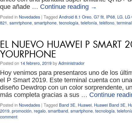
que añade …
Continue reading
→
Posted in
Novedades
|
Tagged
Android 8.1 Oreo
,
G7 fit
,
IP68
,
LG
,
LG 
821
,
samrtphone
,
smartphone
,
tecnología
,
telefonía
,
teléfono
,
terminal
EL NUEVO HUAWEI P SMART 2
YOURPHONE
Posted on
14 febrero, 2019
by
Administrador
Hoy venimos para presentaros uno de los últ
el P Smart 2019. Este terminal cuenta con un
diseño Dewdrop con un color sorprendente, una
más completa gracias a sus …
Continue read
Posted in
Novedades
|
Tagged
Band 3E
,
Huawei
,
Huawei Band 3E
,
H
2019
,
promoción
,
regalo
,
smartband
,
smartphone
,
tecnología
,
telefoní
comment