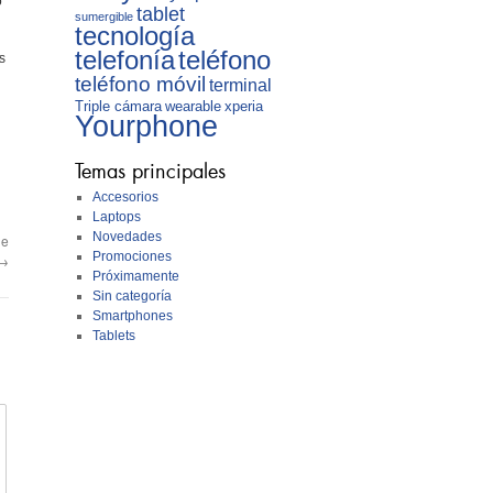
o
tablet
sumergible
tecnología
telefonía
teléfono
s
teléfono móvil
terminal
Triple cámara
wearable
xperia
Yourphone
Temas principales
Accesorios
Laptops
Novedades
de
Promociones
→
Próximamente
Sin categoría
Smartphones
Tablets