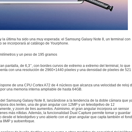
la última ha sido una muy esperada: el Samsung Galaxy Note 8, un terminal con
o se incorporará al catálogo de Yourphone.
milímetros y un peso de 195 gramos
pantalla, de 6,3’’, con bordes curvos de extremo a extremo del terminal, lo que
 Cuenta con una resolución de 2960×1440 píxeles y una densidad de píxeles de 521
, dispone de una CPU Cortex A72 de 4 núcleos que alcanza una velocidad de reloj 
por una memoria interna ampliable de hasta 64GB.
del Samsung Galaxy Note 8, lanzándose a la tendencia de la doble cámara que y
orpora dos lentes, una de gran angular con 12MP y un teleobjetivo de 12
ivamente, y zoom de tres aumentos. Asimismo, el gran angular incorpora un sensor
enes más nítidas. Además, la funcionalidad Dual Capture permite tomar y guardar
o desde el teleobjetivo y uno abierto con el gran angular que capta también el fon
ora 8MP y autoenfoque.