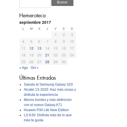
Hemeroteca
septiembre 2017
L
M
X
J
V
S
D
1
2
3
4
5
6
7
8
9
10
11
12
13
14
15
16
17
18
19
20
21
22
23
24
25
26
27
28
29
30
« Ago
Oct »
Últimas Entradas
Saluda al Samsung Galaxy S20
Alcatel 1S 2020: Haz más cosas y
disfruta la experiencia
Menos bordes y más definición
con el nuevo Galaxy A71
Huawei P30 Lite New Edition
LG K30: Disfruta más de lo que
más te gusta