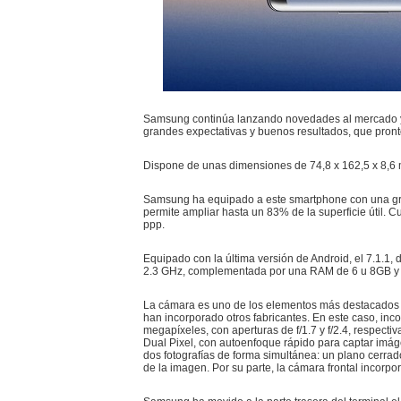
Samsung continúa lanzando novedades al mercado y 
grandes expectativas y buenos resultados, que pront
Dispone de unas dimensiones de 74,8 x 162,5 x 8,6 
Samsung ha equipado a este smartphone con una gran 
permite ampliar hasta un 83% de la superficie útil.
ppp.
Equipado con la última versión de Android, el 7.1.1
2.3 GHz, complementada por una RAM de 6 u 8GB y 
La cámara es uno de los elementos más destacados 
han incorporado otros fabricantes. En este caso, inc
megapíxeles, con aperturas de f/1.7 y f/2.4, respect
Dual Pixel, con autoenfoque rápido para captar imág
dos fotografías de forma simultánea: un plano cerrad
de la imagen. Por su parte, la cámara frontal incorp