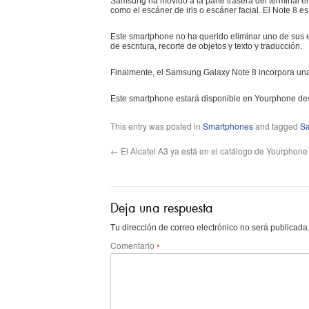
Samsung ha movido a la parte trasera del terminal el
como el escáner de iris o escáner facial. El Note 8 e
Este smartphone no ha querido eliminar uno de sus el
de escritura, recorte de objetos y texto y traducción.
Finalmente, el Samsung Galaxy Note 8 incorpora una
Este smartphone estará disponible en Yourphone des
This entry was posted in
Smartphones
and tagged
S
←
El Alcatel A3 ya está en el catálogo de Yourphone
Deja una respuesta
Tu dirección de correo electrónico no será publicada
Comentario
*