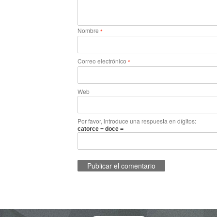
Nombre
*
Correo electrónico
*
Web
Por favor, introduce una respuesta en dígitos:
catorce − doce =