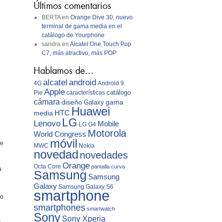
Últimos comentarios
BERTA
en
Orange Dive 30, nuevo
terminal de gama media en el
catálogo de Yourphone
sandra
en
Alcatel One Touch Pop
C7, más atractivo, más POP
Hablamos de…
android
alcatel
4G
Android 9
Apple
catálogo
Pie
características
cámara
diseño
gama
Galaxy
Huawei
media
HTC
LG
Lenovo
Mobile
LG G4
Motorola
World Congress
móvil
de
MWC
Nokia
novedad
novedades
Orange
Octa Core
pantalla curva
a
Samsung
Samsung
Galaxy
Samsung Galaxy S6
smartphone
do
smartphones
smartwatch
Sony
Sony Xperia