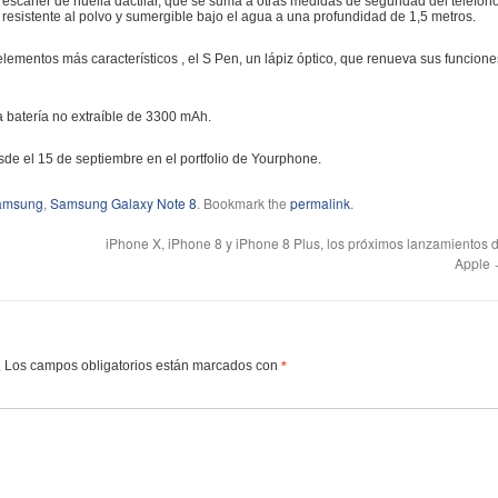
 escáner de huella dactilar, que se suma a otras medidas de seguridad del teléfon
s resistente al polvo y sumergible bajo el agua a una profundidad de 1,5 metros.
ementos más característicos , el S Pen, un lápiz óptico, que renueva sus funcione
 batería no extraíble de 3300 mAh.
de el 15 de septiembre en el portfolio de Yourphone.
amsung
,
Samsung Galaxy Note 8
. Bookmark the
permalink
.
iPhone X, iPhone 8 y iPhone 8 Plus, los próximos lanzamientos 
Apple
Los campos obligatorios están marcados con
.
*